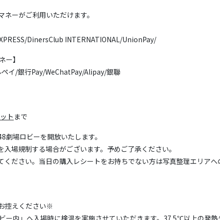
マネーがご利用いただけます。
XPRESS/DinersClub INTERNATIONAL/UnionPay/
マネー】
メルペイ/銀行Pay/WeChatPay/Alipay/銀聯
セット
まで
48劇場ロビーを開放いたします。
を入場規制する場合がございます。予めご了承ください。
てください。当日の購入レシートをお持ちでない方は写真整理エリアへ
お控えください※
ロビー内」へ入場時に検温を実施させていただきます。37.5℃以上の発