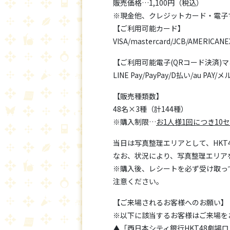
販売価格…1,100円（税込）
※現金他、クレジットカード・電子
【ご利用可能カード】
VISA/mastercard/JCB/AMERICANE
【ご利用可能電子(QRコード決済)
LINE Pay/PayPay/D払い/au PAY/
【販売種類数】
48名×3種（計144種）
※購入制限…
お1人様1回につき10
当日は写真整理エリアとして、HKT
なお、状況により、写真整理エリア
※購入後、レシートを必ず受け取っ
注意ください。
【ご来場されるお客様へのお願い】
※以下に該当するお客様はご来場を
▲「西日本シティ銀行HKT48劇場