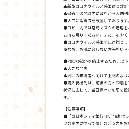
▲新型コロナウイルス感染症と診断
▲過去２週間以内に政府から入国制
●入口に消毒液を設置しております
●ロビー内では常時マスクの着用を
お持ち帰りください。また、咳やく
●コロナウイルス感染防止対策とし
※なお、お肌に合わない方等もいら
●<飛沫感染>を防止するため、以
▲大きな発声
▲周囲の来場者へ向けて上記のよう
●購入待機列は、前後の方と距離を
状況に応じて、当日様々な制限を設
す。
【注意事項】
■「西日本シティ銀行 HKT48劇場
フの案内に従って整列のご協力をお