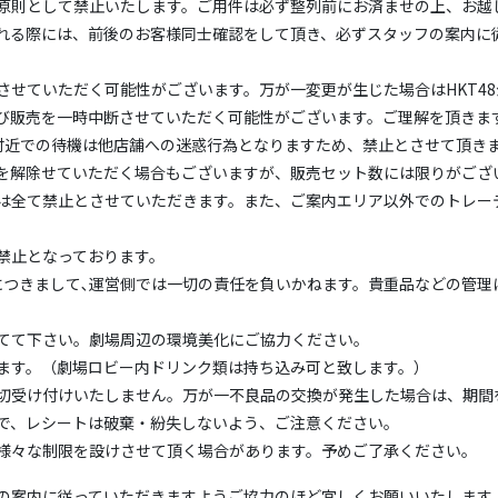
原則として禁止いたします。ご用件は必ず整列前にお済ませの上、お越
れる際には、前後のお客様同士確認をして頂き、必ずスタッフの案内に
させていただく可能性がございます。万が一変更が生じた場合はHKT48
び販売を一時中断させていただく可能性がございます。ご理解を頂きま
付近での待機は他店舗への迷惑行為となりますため、禁止とさせて頂き
を解除せていただく場合もございますが、販売セット数には限りがござ
は全て禁止とさせていただきます。また、ご案内エリア以外でのトレー
禁止となっております。
につきまして､運営側では一切の責任を負いかねます。貴重品などの管理
てて下さい。劇場周辺の環境美化にご協力ください。
ます。（劇場ロビー内ドリンク類は持ち込み可と致します。）
切受け付けいたしません。万が一不良品の交換が発生した場合は、期間
で、レシートは破棄・紛失しないよう、ご注意ください。
て様々な制限を設けさせて頂く場合があります。予めご了承ください。
の案内に従っていただきますようご協力のほど宜しくお願いいたします