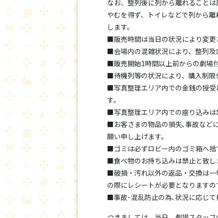
なお、整列後に列から離れることは
やむを得ず、トイレなどで列から離
します。
■販売時間は当日の状況により変更
■会場内の混雑状況により、整列及
■販売開始1時間以上前からの劇場
■待機列等の状況により、購入制限
■写真整理エリア内での金銭の授受
す。
■写真整理エリア内での座り込みは
■お客さまの物品の損失､事故など
願い申し上げます。
■ゴミは必ずロビー内のゴミ箱へ捨
■食べ物のお持ち込みは禁止と致し
■破損・汚れ以外の返品・交換は一
の際にレシートが必要となりますの
■事故･混乱防止の為､状況に応じ
つきましては、当日、劇場スタッフ